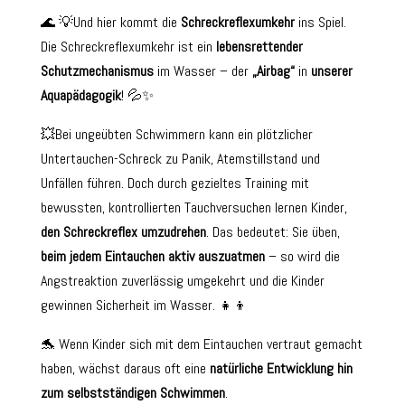
🌊 💡Und hier kommt die
Schreckreflexumkehr
ins Spiel.
Die Schreckreflexumkehr ist ein
lebensrettender
Schutzmechanismus
im Wasser – der
„Airbag“
in
unserer
Aquapädagogik
! 💦✨
💥Bei ungeübten Schwimmern kann ein plötzlicher
Untertauchen-Schreck zu Panik, Atemstillstand und
Unfällen führen. Doch durch gezieltes Training mit
bewussten, kontrollierten Tauchversuchen lernen Kinder,
den Schreckreflex umzudrehen
. Das bedeutet: Sie üben,
beim jedem Eintauchen aktiv auszuatmen
– so wird die
Angstreaktion zuverlässig umgekehrt und die Kinder
gewinnen Sicherheit im Wasser. 👧👦
🐬 Wenn Kinder sich mit dem Eintauchen vertraut gemacht
haben, wächst daraus oft eine
natürliche Entwicklung hin
zum selbstständigen Schwimmen
.